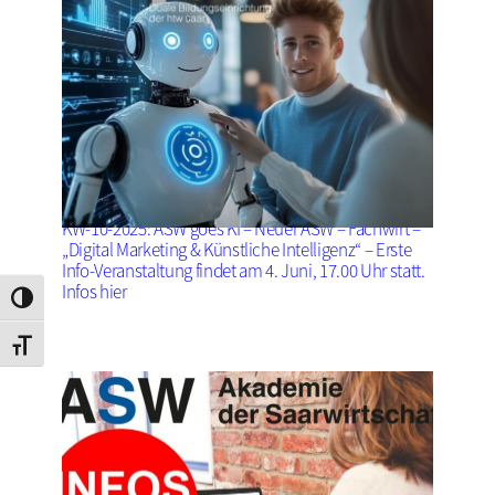
KW-10-2025: ASW goes KI – Neuer ASW – Fachwirt –
„Digital Marketing & Künstliche Intelligenz“ – Erste
Info-Veranstaltung findet am 4. Juni, 17.00 Uhr statt.
Infos hier
Umschalten auf hohe Kontraste
Schrift vergrößern