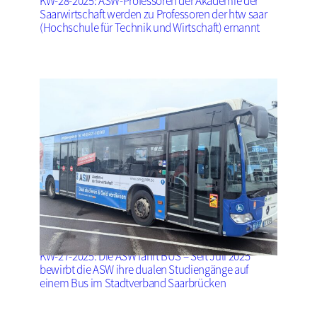
KW-28-2025: ASW-Professoren der Akademie der
Saarwirtschaft werden zu Professoren der htw saar
(Hochschule für Technik und Wirtschaft) ernannt
KW-27-2025: Die ASW fährt BUS – Seit Juli 2025
bewirbt die ASW ihre dualen Studiengänge auf
einem Bus im Stadtverband Saarbrücken