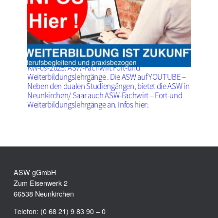
KW-09-2025: ASW-Fachwirt Fort-und
Weiterbildungslehrgänge . Die ASW auf YOUTUBE –
Neben den dualen Studiengängen, bietet die ASW in
Neunkirchen/ Saar auch ASW-Fachwirt – Fort-und
Weiterbildungslehrgänge an. Infos hier:
ASW gGmbH
Zum Eisenwerk 2
66538 Neunkirchen
Telefon: (0 68 21) 9 83 90 – 0