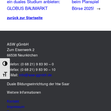
ein duales Studium anbieten:
beim Planspiel
GLOBUS BAUMARKT
Börse 2025!
→
zurück zur Startseite
ASW gGmbH
Zum Eisenwerk 2
66538 Neunkirchen
Telefon: (0 68 21) 9 83 90 – 0
Umschalten auf hohe Kontraste
Telefax: (0 68 21) 9 83 90 – 10
Schrift vergrößern
E-Mail:
info@asw-ggmbh.de
Duale Bildungseinrichtung der htw Saar
Weitere Informationen
Kontakt
Impressum