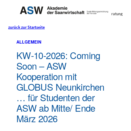
Individuelle Studienberatung
0 68 21 / 9 83 90 0
zurück zur Startseite
Mo. bis Fr. 8:00 bis 16:30 Uhr
Dual studieren & Geld
Der
ALLGEMEIN
KW-10-2026: Coming
verdienen
BLOG
Soon – ASW
Mit der Wirtschaft für die Wirtschaft
Kooperation mit
GLOBUS Neunkirchen
… für Studenten der
ASW ab Mitte/ Ende
März 2026