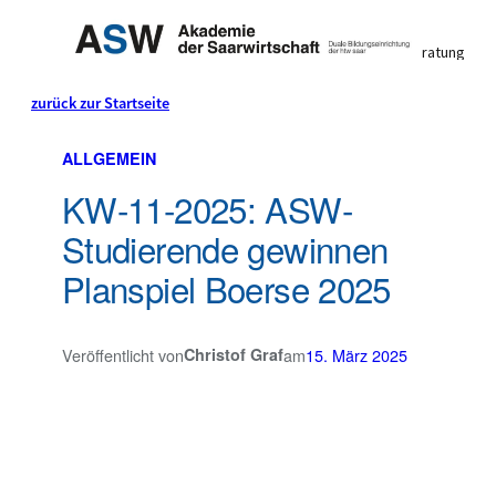
Individuelle Studienberatung
0 68 21 / 9 83 90 0
zurück zur Startseite
Mo. bis Fr. 8:00 bis 16:30 Uhr
Dual studieren & Geld
Der
ALLGEMEIN
KW-11-2025: ASW-
verdienen
BLOG
Studierende gewinnen
Mit der Wirtschaft für die Wirtschaft
Planspiel Boerse 2025
Veröffentlicht von
Christof Graf
am
15. März 2025