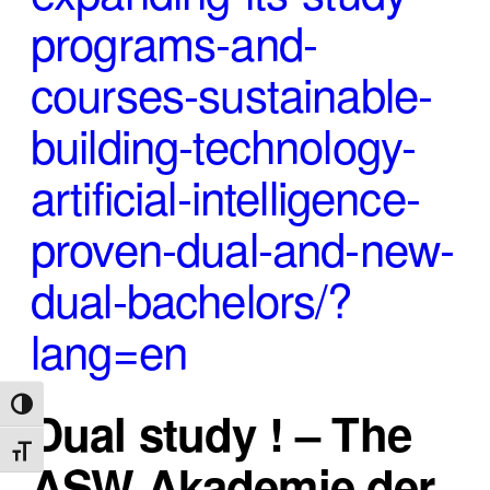
programs-and-
courses-sustainable-
building-technology-
artificial-intelligence-
proven-dual-and-new-
dual-bachelors/?
lang=en
Umschalten auf hohe Kontraste
Dual study ! – The
Schrift vergrößern
ASW Akademie
der