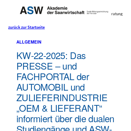
Individuelle Studienberatung
0 68 21 / 9 83 90 0
zurück zur Startseite
Mo. bis Fr. 8:00 bis 16:30 Uhr
Dual studieren & Geld
Der
ALLGEMEIN
KW-22-2025: Das
verdienen
BLOG
PRESSE – und
Mit der Wirtschaft für die Wirtschaft
FACHPORTAL der
AUTOMOBIL und
ZULIEFERINDUSTRIE
„OEM & LIEFERANT“
informiert über die dualen
Studiengänge und ASW-