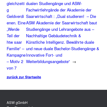
gleichzeiti
dualen Studiengänge und ASW-
g
Fachwirtlehrgände der Akademie der
Geldverdi
Saarwirtschaft : „Dual studieren! – Die
enen. Eine
ASW Akademie der Saarwirtschaft baut
„Werde
Studiengänge und Lehrangebote aus –
Teil der
Nachhaltige Gebäudetechnik &
htw saar
Künstliche Intelligenz. Bewährte duale
Familie“ –
und neue duale Bachelor-Studiengänge &
Kampagne
Innovative Fort- und
– Motiv 2
Weiterbildungsangebote“
→
von 7
zurück zur Startseite
ASW gGmbH