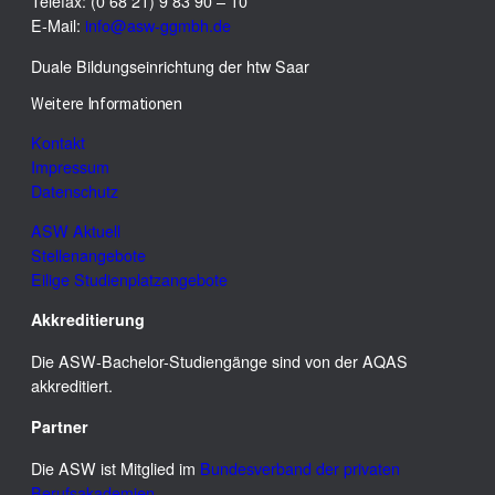
Telefax: (0 68 21) 9 83 90 – 10
E-Mail:
info@asw-ggmbh.de
Duale Bildungseinrichtung der htw Saar
Weitere Informationen
Kontakt
Impressum
Datenschutz
ASW Aktuell
Stellenangebote
Eilige Studienplatzangebote
Akkreditierung
Die ASW-Bachelor-Studiengänge sind von der AQAS
akkreditiert.
Partner
Die ASW ist Mitglied im
Bundesverband der privaten
Berufsakademien