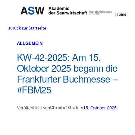
Individuelle Studienberatung
0 68 21 / 9 83 90 0
zurück zur Startseite
Mo. bis Fr. 8:00 bis 16:30 Uhr
Dual studieren & Geld
Der
ALLGEMEIN
KW-42-2025: Am 15.
verdienen
BLOG
Oktober 2025 begann die
Mit der Wirtschaft für die Wirtschaft
Frankfurter Buchmesse –
#FBM25
Veröffentlicht von
Christof Graf
am
15. Oktober 2025