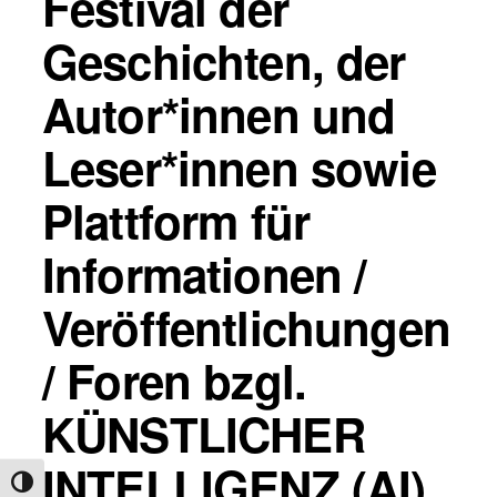
Festival der
Geschichten, der
Autor*innen und
Leser*innen sowie
Plattform für
Informationen /
Veröffentlichungen
/ Foren bzgl.
KÜNSTLICHER
INTELLIGENZ (AI)
Umschalten auf hohe Kontraste